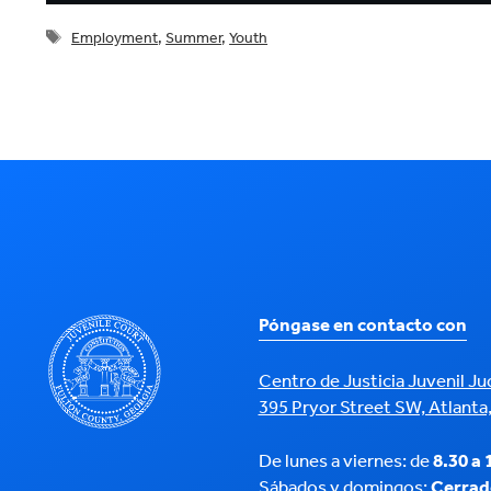
Tags
Employment
,
Summer
,
Youth
Póngase en contacto con
Centro de Justicia Juvenil J
395 Pryor Street SW, Atlanta
De lunes a viernes: de
8.30 a 
Sábados y domingos:
Cerrad