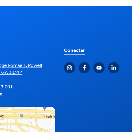
Conectar
udge Romae T. Powell
, GA 30312
17
.00 h.
o